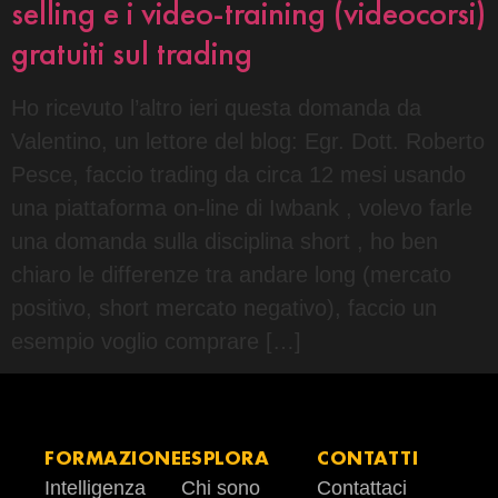
selling e i video-training (videocorsi)
gratuiti sul trading
Ho ricevuto l’altro ieri questa domanda da
Valentino, un lettore del blog: Egr. Dott. Roberto
Pesce, faccio trading da circa 12 mesi usando
una piattaforma on-line di Iwbank , volevo farle
una domanda sulla disciplina short , ho ben
chiaro le differenze tra andare long (mercato
positivo, short mercato negativo), faccio un
esempio voglio comprare […]
FORMAZIONE
ESPLORA
CONTATTI
Intelligenza
Chi sono
Contattaci