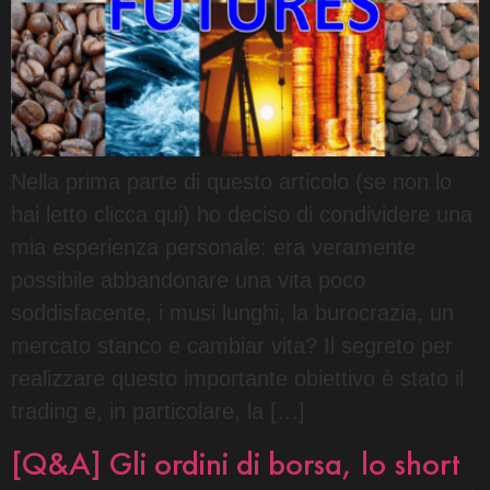
Nella prima parte di questo articolo (se non lo
hai letto clicca qui) ho deciso di condividere una
mia esperienza personale: era veramente
possibile abbandonare una vita poco
soddisfacente, i musi lunghi, la burocrazia, un
mercato stanco e cambiar vita? Il segreto per
realizzare questo importante obiettivo è stato il
trading e, in particolare, la […]
[Q&A] Gli ordini di borsa, lo short