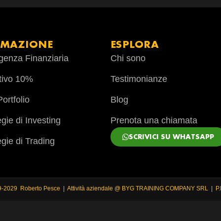
RMAZIONE
ESPLORA
ligenza Finanziaria
Chi sono
tivo 10%
Testimonianze
ortfolio
Blog
egie di Investing
Prenota una chiamata
SCRIVICI SU WHATSAPP
egie di Trading
9-2029 Roberto Pesce | Attività aziendale @ BYG TRAINING COMPANY SRL | P