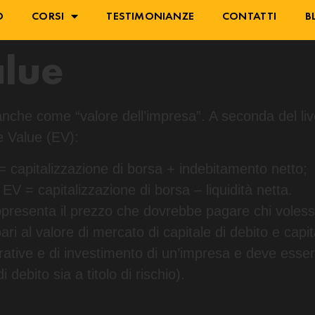
O
CORSI
TESTIMONIANZE
CONTATTI
B
alue
anche come “valore dell’impresa”. A seconda del liv
e Value (EV):
= capitalizzazione di borsa + indebitamento netto;
EV = capitalizzazione di borsa – liquidità netta.
appresenta il prezzo che dovrebbe pagare chi volesse
ri al valore di mercato di capitale di debito e capit
rative e di investimento di un’impresa e deve essere 
i debito sia a titolo di rischio).