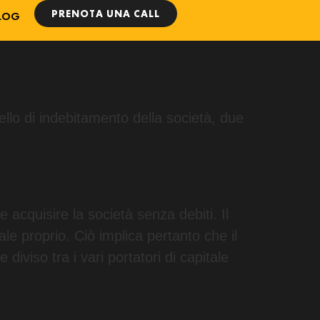
PRENOTA UNA CALL
LOG
ello di indebitamento della società, due
 acquisire la società senza debiti. Il
ale proprio. Ciò implica pertanto che il
diviso tra i vari portatori di capitale