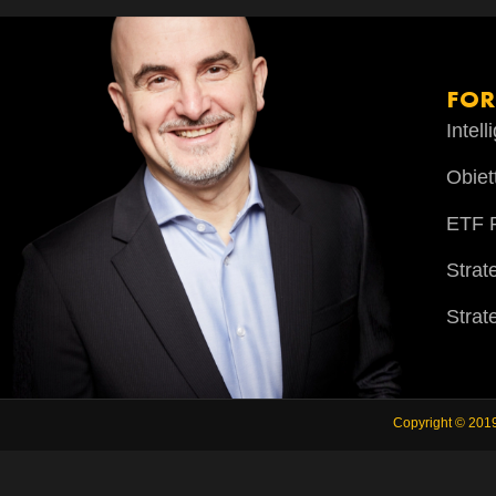
FO
Intel
Obiet
ETF P
Strat
Strat
Copyright © 201