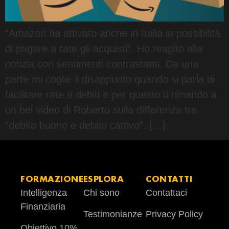
“Amazon ha attivato anche in Italia la possibilità
di pagare a rate gli acquisti”. Ho reagito alla
notizia con sentimenti contrastanti. Da una
parte mi coglie il disappunto quando si parla di
facilitare rate e debiti e per questo ti rimando a
un bel video di Roberto sulla differenza tra
“debito buono e debito cattivo”. […]
FORMAZIONE
ESPLORA
CONTATTI
Intelligenza
Chi sono
Contattaci
Finanziaria
Testimonianze
Privacy Policy
Obiettivo 10%