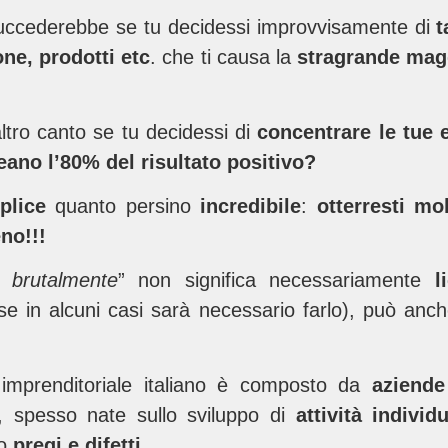
uccederebbe se tu decidessi improvvisamente di
t
ne, prodotti etc
. che ti causa la
stragrande mag
tro canto se tu decidessi di
concentrare le tue 
eano l’80% del risultato positivo?
plice
quanto persino
incredibile
:
otterresti mo
no!!!
e brutalmente
” non significa necessariamente
l
e in alcuni casi sarà necessario farlo), può anche
imprenditoriale italiano è composto da
aziende
, spesso nate sullo sviluppo di
attività individ
ro
pregi e difetti.