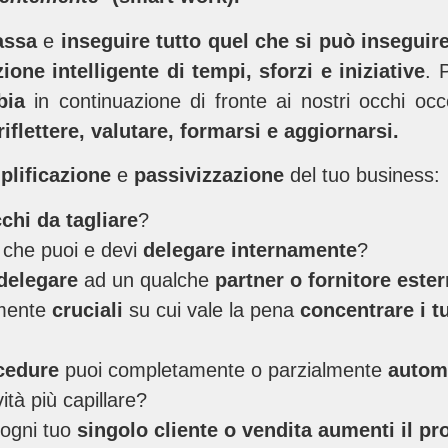
assa
e
inseguire tutto quel che si può inseguir
ione intelligente di tempi, sforzi e iniziative
. 
bia
in continuazione di fronte ai nostri occhi oc
iflettere, valutare, formarsi e aggiornarsi.
plificazione
e
passivizzazione
del tuo business:
chi da tagliare
?
à
che puoi e devi
delegare internamente
?
delegare
ad un qualche
partner o fornitore este
amente
cruciali
su cui vale la pena
concentrare i tu
cedure
puoi completamente o parzialmente
autom
ità più capillare?
 ogni tuo
singolo cliente o vendita
aumenti il pr