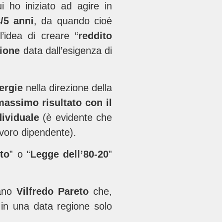
i ho iniziato ad agire in
4/5 anni
, da quando cioè
’idea di creare “
reddito
sione
data dall’esigenza di
ergie
nella direzione della
massimo risultato con il
ndividuale
(è evidente che
avoro dipendente).
eto
” o “
Legge dell’80-20
”
iano
Vilfredo Pareto
che,
 in una data regione solo