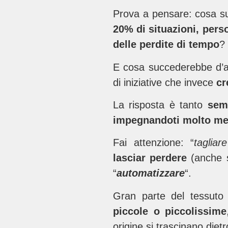
Prova a pensare: cosa s
20% di situazioni, perso
delle perdite di tempo
?
E cosa succederebbe d’al
di iniziative che invece
cr
La risposta è tanto
sem
impegnandoti
molto me
Fai attenzione: “
tagliar
lasciar perdere
(anche s
“
automatizzare
“.
Gran parte del tessuto 
piccole o piccolissime
origine si trascinano diet