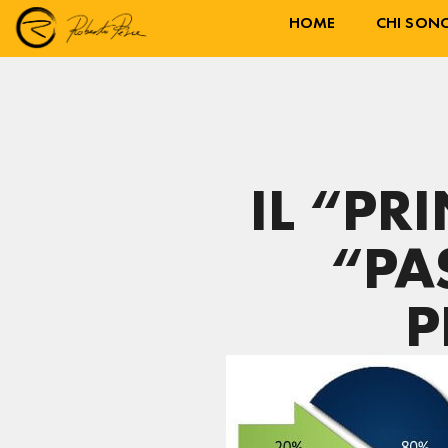
HOME
CHI SON
IL “PR
“PA
P