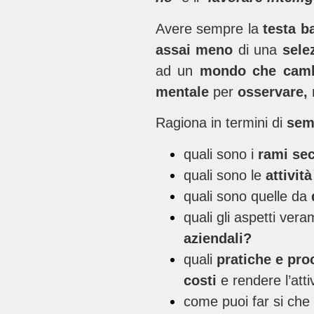
Avere sempre la
testa b
assai meno
di una
selez
ad un
mondo che cam
mentale
per
osservare, r
Ragiona in termini di
sem
quali sono i
rami sec
quali sono le
attivit
quali sono quelle da
quali gli aspetti ver
aziendali?
quali
pratiche e pro
costi
e rendere l’attiv
come puoi far si che