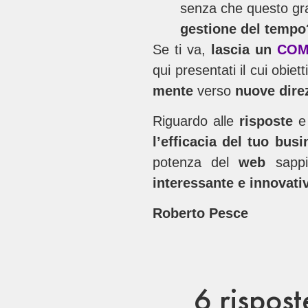
senza che questo gra
gestione del tempo
Se ti va,
lascia un
COM
qui presentati il cui obiet
mente
verso
nuove direz
Riguardo alle
risposte
e
l’efficacia del tuo busi
potenza del
web
sapp
interessante e innovati
Roberto Pesce
6 rispost