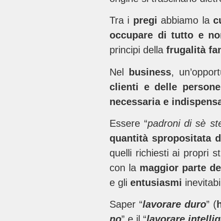
Tra i
pregi
abbiamo la
c
occupare di tutto e no
principi della
frugalità fa
Nel
business
, un’oppor
clienti e delle person
necessaria e indispens
Essere “
padroni di sè st
quantità spropositata d
quelli richiesti ai propri
con la
maggior parte del
e gli
entusiasmi
inevita
Saper “
lavorare duro
” (
no
” e il “
lavorare intell