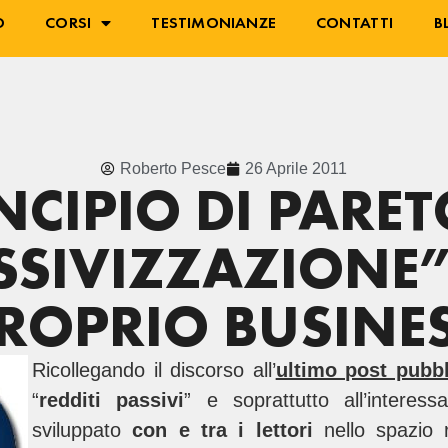
O
CORSI
TESTIMONIANZE
CONTATTI
B
Roberto Pesce
26 Aprile 2011
INCIPIO DI PARET
SSIVIZZAZIONE”
ROPRIO BUSINE
Ricollegando il discorso all’
ultimo post pubbl
“
redditi passivi
” e soprattutto all’interes
sviluppato
con e tra i lettori
nello spazio 