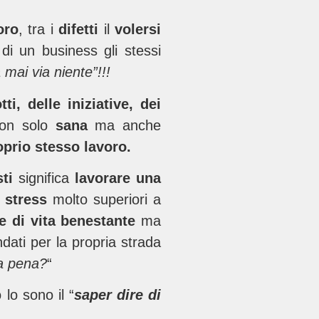
oro
, tra i
difetti
il
volersi
di un business gli stessi
 mai via niente”!!!
tti, delle iniziative, dei
 non solo
sana
ma anche
oprio stesso lavoro.
sti
significa
lavorare una
 stress
molto superiori a
e di vita benestante
ma
dati per la propria strada
la pena?
“
 lo sono il “
saper dire di