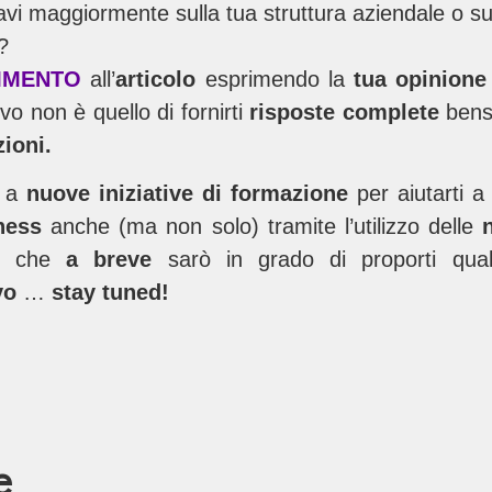
vi maggiormente sulla tua struttura aziendale o su
?
MENTO
all’
articolo
esprimendo la
tua opinion
tivo non è quello di fornirti
risposte complete
bens
ioni.
 a
nuove iniziative di formazione
per aiutarti 
ness
anche (ma non solo) tramite l’utilizzo delle
i che
a breve
sarò in grado di proporti qu
vo
…
stay tuned!
e