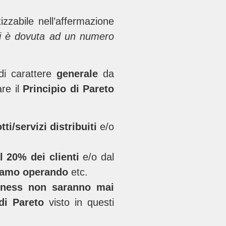
tizzabile nell’affermazione
tti è dovuta ad un numero
di carattere
generale
da
re il
Principio di Pareto
ti/servizi distribuiti
e/o
l 20% dei clienti
e/o dal
tiamo operando
etc.
siness non saranno mai
di Pareto
visto in questi