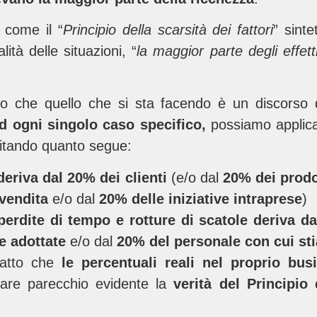
 come il “
Principio della scarsità dei fattori
” sinte
ità delle situazioni, “
la maggior parte degli effe
o che quello che si sta facendo è un discorso 
d ogni singolo caso specifico,
possiamo applica
citando quanto segue:
deriva dal 20% dei clienti
(e/o dal
20% dei prodot
 vendita
e/o dal
20% delle iniziative intraprese
)
perdite di tempo e rotture di scatole deriva da
e adottate
e/o dal
20% del personale con cui s
fatto che
le percentuali reali nel proprio bu
pare parecchio evidente la
verità del Principio 