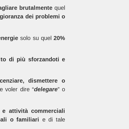
agliare brutalmente
quel
gioranza dei problemi o
energie
solo su quel
20%
lto di più sforzandoti e
icenziare, dismettere o
 voler dire “
delegare
” o
 e attività commerciali
uali o familiari
e di tale