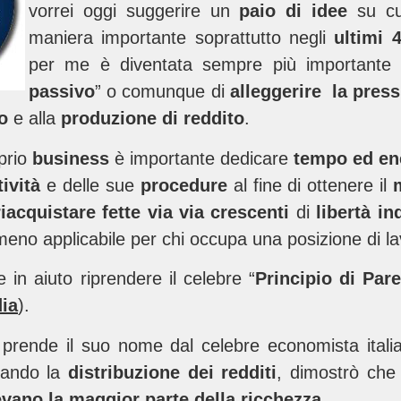
vorrei oggi suggerire un
paio di idee
su cu
maniera importante soprattutto negli
ultimi 
per me è diventata sempre più importante l
passivo
” o comunque di
alleggerire la pres
ro
e alla
produzione di reddito
.
prio
business
è importante dedicare
tempo ed en
tività
e delle sue
procedure
al fine di ottenere il
riacquistare fette via via crescenti
di
libertà i
eno applicabile per chi occupa una posizione di l
 in aiuto riprendere il celebre “
Principio di Par
dia
).
prende il suo nome dal celebre economista ital
diando la
distribuzione dei redditi
, dimostrò che
vano la maggior parte della ricchezza
.