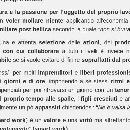
ura e la passione per l’oggetto del proprio lav
n voler mollare niente
applicando all’economia 
miliare post bellica
secondo la quale
“non si butta
tuna e attenta
selezione
delle
azioni
, dei
prodo
e con cui collaborare
a tutti i livelli è invece
abile
se si vuole evitare di finire
sopraffatti dal pr
essi
” per molti
imprenditori
e
liberi professioni
i giorni e di ore
, imponendo a sè stessi
ritmi e
 stipendiati per poi ritrovarsi un giorno con un
tenor
 proprio tempo alle spalle,
i
figli cresciuti
e an
bilmente un pò
appassiti
chiedendosi: “
Ne è valsa 
hard work
) è un
valore
e una
virtù
ma altrettanto
igentemente
”
(smart work).