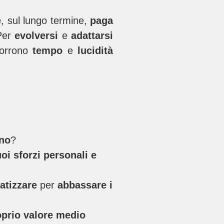
e
, sul lungo termine,
paga
Per
evolversi
e
adattarsi
corrono
tempo
e
lucidità
rno
?
oi sforzi personali e
atizzare
per
abbassare i
oprio valore medio