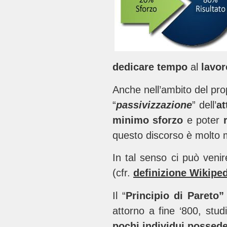
dedicare tempo
al
lavo
Anche nell’ambito del pro
“
passivizzazione
” dell’
at
minimo sforzo
e poter
questo discorso è molto m
In tal senso ci può venire
(cfr.
definizione Wikipe
Il “
Principio di Pareto”
attorno a fine ‘800, stu
pochi individui possede