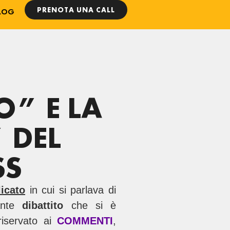
PRENOTA UNA CALL
LOG
O” E LA
 DEL
SS
icato
in cui si parlava di
sante
dibattito
che si è
riservato ai
COMMENTI
,