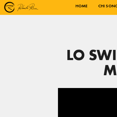
HOME
CHI SON
LO SWI
M