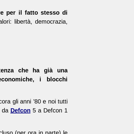
 per il fatto stesso di
ori: libertà, democrazia,
tenza che ha già una
conomiche, i blocchi
ra gli anni ’80 e noi tutti
n da
Defcon
5 a Defcon 1
uso (per ora in parte) le