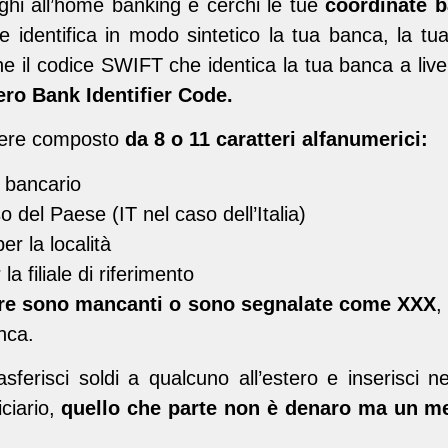
eghi all’home banking e cerchi le tue
coordinate b
e identifica in modo sintetico la tua banca, la tua 
e il codice SWIFT che identica la tua banca a livell
ro Bank Identifier Code.
ere composto
da 8 o 11 caratteri alfanumerici:
e bancario
so del Paese (IT nel caso dell’Italia)
er la località
 la filiale di riferimento
ifre sono mancanti o sono segnalate come XXX
,
anca.
ferisci soldi a qualcuno all’estero e inserisci n
ciario,
quello che parte non è denaro ma un 