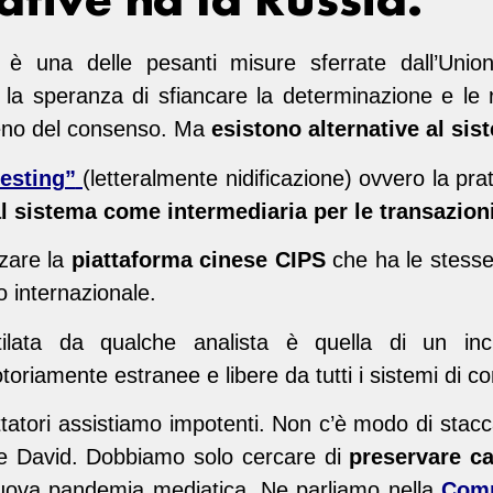
è una delle pesanti misure sferrate dall’Unio
la speranza di sfiancare la determinazione e le r
 meno del consenso. Ma
esistono alternative al si
esting”
(letteralmente nidificazione) ovvero la prat
 sistema come intermediaria per le transazioni
izzare la
piattaforma cinese
CIPS
che ha le stesse
o internazionale.
entilata da qualche analista è quella di un i
riamente estranee e libere da tutti i sistemi di con
atori assistiamo impotenti. Non c’è modo di staccar
e David. Dobbiamo solo cercare di
preservare ca
 nuova pandemia mediatica. Ne parliamo nella
Com