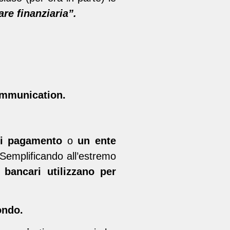
re finanziaria”.
ommunication.
di pagamento
o
un ente
Semplificando all’estremo
ti bancari utilizzano per
ondo.