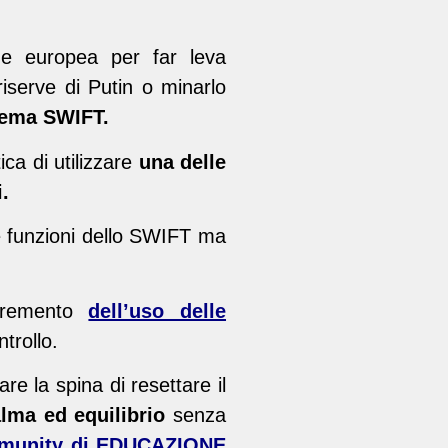
ne europea per far leva
iserve di Putin o minarlo
stema SWIFT.
ica di utilizzare
una delle
.
 funzioni dello SWIFT ma
ncremento
dell’uso delle
trollo.
e la spina di resettare il
lma ed equilibrio
senza
munity
di EDUCAZIONE