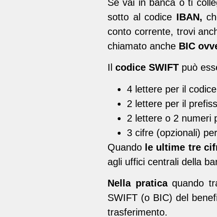
Se vai in banca o ti coll
sotto al codice
IBAN,
ch
conto corrente, trovi anch
chiamato anche
BIC ovve
Il
codice SWIFT
può ess
4 lettere per il codic
2 lettere per il prefis
2 lettere o 2 numeri p
3 cifre (opzionali) per
Quando
le ultime tre c
agli uffici centrali della b
Nella pratica
quando tras
SWIFT (o BIC) del benefi
trasferimento.