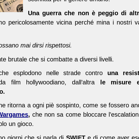
Una guerra che non è peggio di altre
 pericolosamente vicina perché mina i nostri val
possano mai dirsi rispettosi.
 brutale che si combatte a diversi livelli.
che esplodono nelle strade contro
una resis
 film hollywoodiano, dall’altra
le misure e
o.
e ritorna a ogni piè sospinto, come se fossero anco
Wargames
,
che non sa come bloccare l’escalatio
solo un gioco.
o giorni che si parla di
SWIFT
e di come aver escl